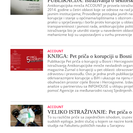
PUBLIKACIJA: Istraživanja o sektorsk
Antikorupcijska mreža ACCOUNT je provela istraži
2014. godine u četiri oblasti koje se odnose na rad ja
javnim institucijama; Provođenje postupka javnih na
korupcije i stanje u općinama/opštinama s obzirom
praksi u sprječavanju i borbi protiv korupcije u obl
transparentnost i javnost rada, antikorupcijske politi
istraživanja bio je utvrditi stanje u navedenim oblas
mehanizme koji su uspostavljeni u svrhu prevencije
ACCOUNT
KNJIGA: Pet priča o korupciji u Bosni
Publikacija Pet priča o korupciji u Bosni i Hercegovi
istraživanja Antikorupcijske mreže nevladinih orga
magazina Žurnal o korupciji u pet oblasti: obrazovan
zdravstvu i pravosuđu. Ovo je jedna prvih publikacija
otkrivarazmjere korupcije u BiH i ukazuje na njenu 
obuhvaćen prostor cijele Bosne i Hercegovine. Izdav
analize u partnerstvu sa INFOHOUSE u sklopu projek
pomoć Agencije za međunarodni razvoj Sjedinjenih
ACCOUNT
VELIKO ISTRAŽIVANJE: Pet priča o k
To su različite priče sa zajedničkim ishodom, izuze
sudskih epiloga. Jedini slučaj u kojem se nazire konk
studija na Fakultetu političkih nauka u Sarajevu