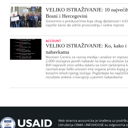
VELIKO ISTRAŽIVANJE: 10 najvećih pr
Bosni i Hercegovini
Govorimo o preduzećima koja zbog djelatnosti i tržiš
najviše šansi da održe proizvodnju i radna mjesta
ACCOUNT
VELIKO ISTRAŽIVANJE: Ko, kako i ko
nabavkama
Novinari Centra za razvoj medija i analize tri mjesec
2.000 slučajeva javnih nabavki na koje su uložene ža
BiH napravili smo veliku tabelu sa svim rješenjima k
razmatranje žalbi unoseći ime organa protiv kojeg je
konačni ishod cijelog slučaja. Pogledajte ko najčešć
rezultate ankete o korupciji u javnim nabavkama