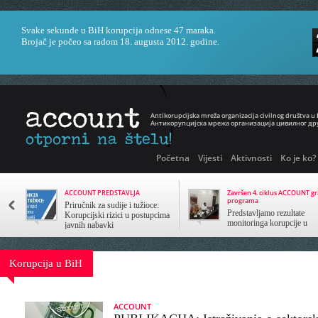
Svake sekunde u BiH korupcija odnese 47 maraka.
Brojač je počeo sa radom 18. augusta 2012. godine.
Početna
Vijesti
Aktivnosti
Ko je ko?
ACCOUNT PREDSTAVLJA
Završen 4. ciklus ACCOUNT g
programa
Priručnik za sudije i tužioce:
Predstavljamo rezultate
Korupcijski rizici u postupcima
monitoringa korupcije u
javnih nabavki
javnom sektoru
Korupcija u BiH
ACCOUNT