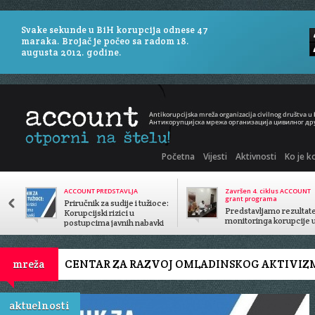
Svake sekunde u BiH korupcija odnese 47
maraka. Brojač je počeo sa radom 18.
augusta 2012. godine.
Početna
Vijesti
Aktivnosti
Ko je k
ACCOUNT PREDSTAVLJA
Završen 4. ciklus ACCOUNT
grant programa
Priručnik za sudije i tužioce:
Predstavljamo rezultat
Korupcijski rizici u
monitoringa korupcije 
postupcima javnih nabavki
javnom sektoru
CENTAR ZA RAZVOJ OMLADINSKOG AKTIVIZ
mreža
aktuelnosti